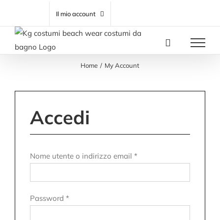
Salta
CARRELLO
Il mio account
al
contenuto
Home
My Account
Accedi
Richiesto
Nome utente o indirizzo email
*
Richiesto
Password
*