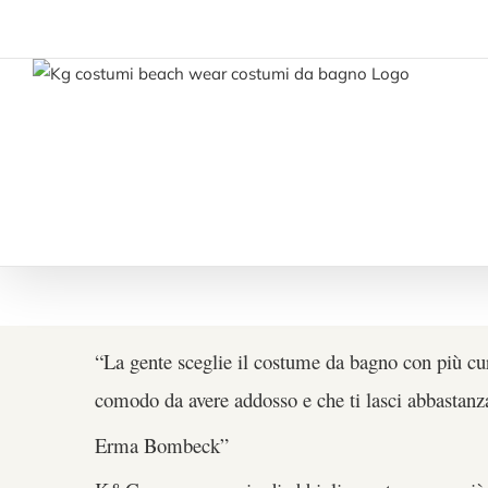
Salta
al
contenuto
“La gente sceglie il costume da bagno con più cura
comodo da avere addosso e che ti lasci abbastanza
Erma Bombeck”