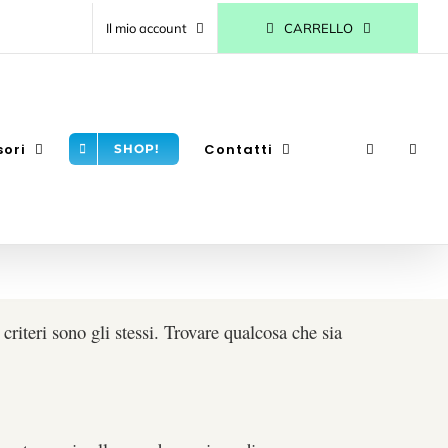
CARRELLO
Il mio account
sori
Contatti
SHOP!
riteri sono gli stessi. Trovare qualcosa che sia