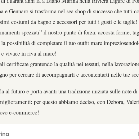
i quarant’anni fa a Diano Marina nella Riviera Ligure di Pon
 e Gennaro si trasforma nel sea shop di successo che tutti c
simi costumi da bagno e accessori per tutti i gusti e le taglie!
inamenti spezzati” il nostro punto di forza: accosta forme, tagl
 la possibilità di completare il tuo outfit mare impreziosendol
 e vivace in riva al mare!
li certificate grantendo la qualità nei tessuti, nella lavorazio
gno per cercare di accompagnarti e accontentarti nelle tue sc
 al futuro e porta avanti una tradizione iniziata sulle note d
i miglioramenti: per questo abbiamo deciso, con Debora, Valer
 nuovo e-commerce!
rina