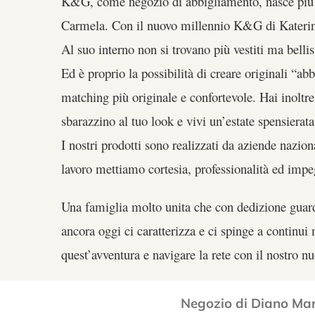
K&G, come negozio di abbigliamento, nasce più d
Carmela. Con il nuovo millennio K&G di Katerina
Al suo interno non si trovano più vestiti ma bellis
Ed è proprio la possibilità di creare originali “abb
matching più originale e confortevole. Hai inoltre
sbarazzino al tuo look e vivi un’estate spensierata
I nostri prodotti sono realizzati da aziende naziona
lavoro mettiamo cortesia, professionalità ed impe
Una famiglia molto unita che con dedizione guarda
ancora oggi ci caratterizza e ci spinge a continu
quest’avventura e navigare la rete con il nostro
Negozio di Diano Ma