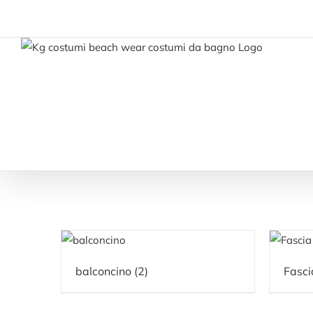
Salta
al
contenuto
balconcino
(2)
Fasc