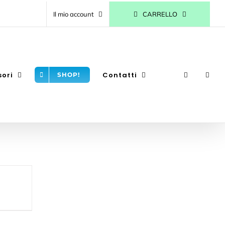
CARRELLO
Il mio account
sori
Contatti
SHOP!